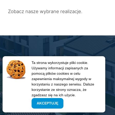
sprzedaż
Zobacz nasze wybrane realizacje.
Ta strona wykorzystuje pliki cookie.
Używamy informacji zapisanych za
pomocą plików cookies w celu
Zadzwoń i zarezerwuj!
zapewnienia maksymalnej wygody w
korzystaniu z naszego serwisu. Dalsze
604 531 231
korzystanie ze strony oznacza, że
zgadzasz się na ich użycie.
AKCEPTUJĘ